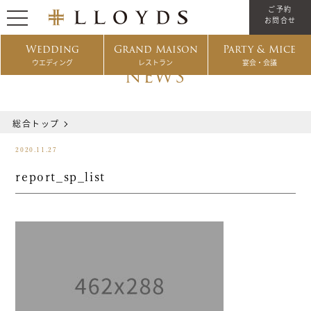
ご予約
お問合せ
Wedding
Grand Maison
Party & Mice
ウエディング
レストラン
宴会・会議
NEWS
総合トップ
2020.11.27
report_sp_list