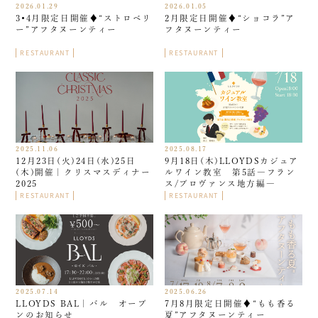
2026.01.29
2026.01.05
3•4月限定日開催♦︎“ストロベリ
2月限定日開催♦︎“ショコラ”ア
ー”アフタヌーンティー
フタヌーンティー
RESTAURANT
RESTAURANT
2025.11.06
2025.08.17
12月23日(火)24日(水)25日
9月18日(木)LLOYDSカジュア
(木)開催｜クリスマスディナー
ルワイン教室 第5話―フラン
2025
ス/プロヴァンス地方編―
RESTAURANT
RESTAURANT
2025.07.14
2025.06.26
LLOYDS BAL｜バル オープ
7月8月限定日開催♦︎“もも香る
ンのお知らせ
夏”アフタヌーンティー