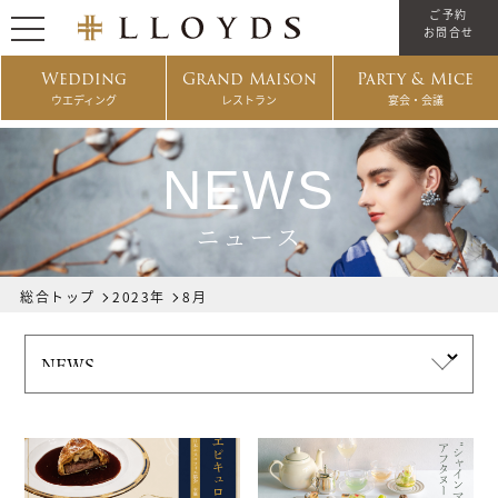
ご予約
お問合せ
Wedding
Grand Maison
Party & Mice
ウエディング
レストラン
宴会・会議
NEWS
ニュース
総合トップ
2023年
8月