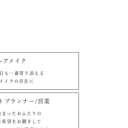
ヘアメイク
日も
一番寄り添える
メイクの存在に
ト
プランナー/
営業
決まった
おふたりの
な希望を
お聴きして