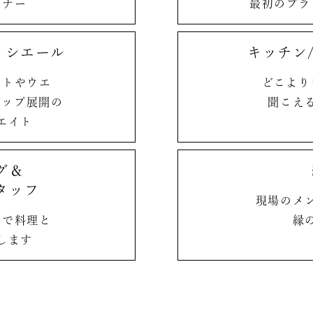
イナー
最初のプラ
ィシエール
キッチン
ートや
ウエ
どこより
ョップ展開の
聞こえ
エイト
グ＆
タッフ
現場のメ
りで
料理と
縁
します