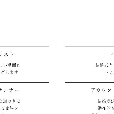
リスト
しい場面に
結婚式当
ングします
ヘア
ランナー
アカウン
た
道のりと
結婚が
創る
家族を
潜在的