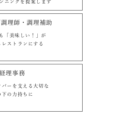
ンニングを
提案します
/
調理師・調理補助
も
「美味しい！」が
る
レストランにする
経理事務
ンバーを支える
大切な
の下の力持ちに