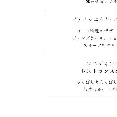
輝かせるデザ
パティシエ/
パテ
コース料理のデザ
ディングケーキ、
シ
スイーツをクリ
ウエディン
レストランス
気くばりと心くば
気持ちを
サーブ