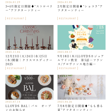
2026.01.29
2026.01.05
3•4月限定日開催♦︎“ストロベリ
2月限定日開催♦︎“ショコラ”ア
ー”アフタヌーンティー
フタヌーンティー
RESTAURANT
RESTAURANT
2025.11.06
2025.08.17
12月23日(火)24日(水)25日
9月18日(木)LLOYDSカジュア
(木)開催｜クリスマスディナー
ルワイン教室 第5話―フラン
2025
ス/プロヴァンス地方編―
RESTAURANT
RESTAURANT
2025.07.14
2025.06.26
LLOYDS BAL｜バル オープ
7月8月限定日開催♦︎“もも香る
ンのお知らせ
夏”アフタヌーンティー