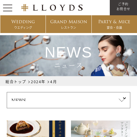
ご予約
お問合せ
Wedding
Grand Maison
Party & Mice
ウエディング
レストラン
宴会・会議
NEWS
ニュース
総合トップ
2024年
4月