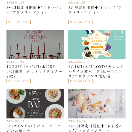
2026.01.29
2026.01.05
3•4月限定日開催♦︎“ストロベリ
2月限定日開催♦︎“ショコラ”ア
ー”アフタヌーンティー
フタヌーンティー
RESTAURANT
RESTAURANT
2025.11.06
2025.08.17
12月23日(火)24日(水)25日
9月18日(木)LLOYDSカジュア
(木)開催｜クリスマスディナー
ルワイン教室 第5話―フラン
2025
ス/プロヴァンス地方編―
RESTAURANT
RESTAURANT
2025.07.14
2025.06.26
LLOYDS BAL｜バル オープ
7月8月限定日開催♦︎“もも香る
ンのお知らせ
夏”アフタヌーンティー