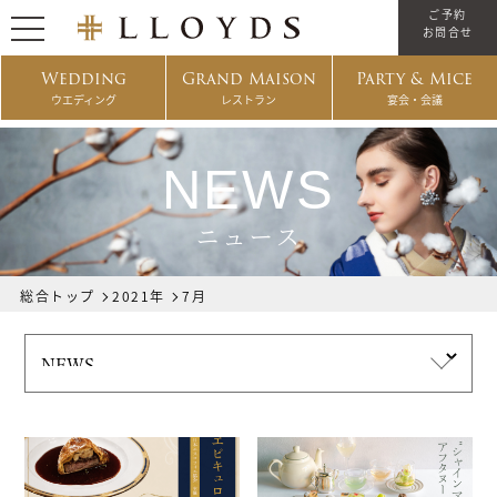
ご予約
お問合せ
Wedding
Grand Maison
Party & Mice
ウエディング
レストラン
宴会・会議
NEWS
ニュース
総合トップ
2021年
7月