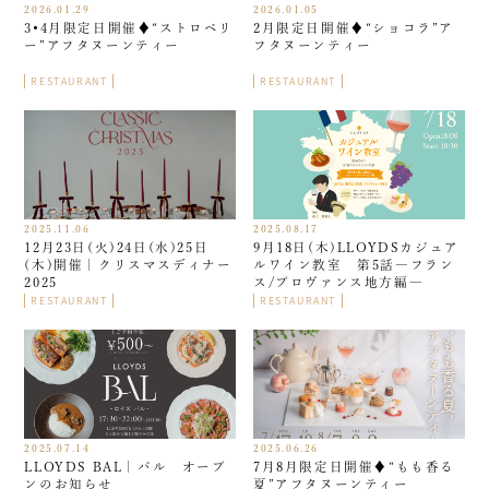
2026.01.29
2026.01.05
3•4月限定日開催♦︎“ストロベリ
2月限定日開催♦︎“ショコラ”ア
ー”アフタヌーンティー
フタヌーンティー
RESTAURANT
RESTAURANT
2025.11.06
2025.08.17
12月23日(火)24日(水)25日
9月18日(木)LLOYDSカジュア
(木)開催｜クリスマスディナー
ルワイン教室 第5話―フラン
2025
ス/プロヴァンス地方編―
RESTAURANT
RESTAURANT
2025.07.14
2025.06.26
LLOYDS BAL｜バル オープ
7月8月限定日開催♦︎“もも香る
ンのお知らせ
夏”アフタヌーンティー