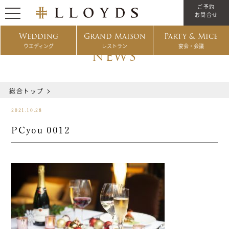
ご予約
お問合せ
Wedding
Grand Maison
Party & Mice
ウエディング
レストラン
宴会・会議
NEWS
総合トップ
2021.10.28
PCyou 0012