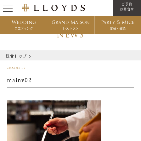
ご予約
お問合せ
Wedding
Grand Maison
Party & Mice
ウエディング
レストラン
宴会・会議
NEWS
総合トップ
2023.06.27
mainv02