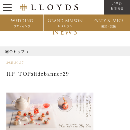
ご予約
お問合せ
Wedding
Grand Maison
Party & Mice
ウエディング
レストラン
宴会・会議
NEWS
総合トップ
2025.01.17
HP_TOPslidebanner29