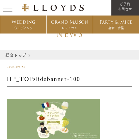
ご予約
お問合せ
Wedding
Grand Maison
Party & Mice
ウエディング
レストラン
宴会・会議
NEWS
総合トップ
2025.09.26
HP_TOPslidebanner-100