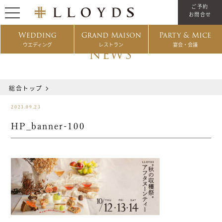
ご予約
お問合せ
Wedding
Grand Maison
Party & Mice
ウエディング
レストラン
宴会・会議
NEWS
総合トップ
2023.09.23
HP_banner-100