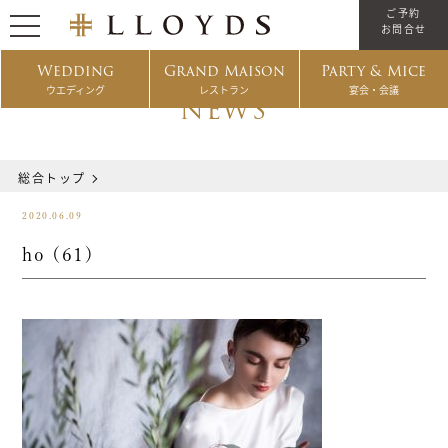
ご予約
お問合せ
Wedding
Grand Maison
Party & Mice
ウエディング
レストラン
宴会・会議
NEWS
総合トップ
2020.06.09
ho (61)