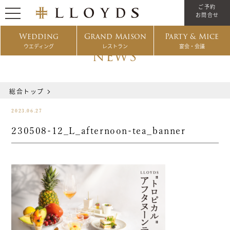
ご予約
お問合せ
Wedding
Grand Maison
Party & Mice
ウエディング
レストラン
宴会・会議
NEWS
総合トップ
2023.06.27
230508-12_L_afternoon-tea_banner