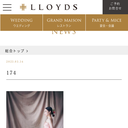
ご予約
お問合せ
Wedding
Grand Maison
Party & Mice
ウエディング
レストラン
宴会・会議
NEWS
総合トップ
2023.03.16
174