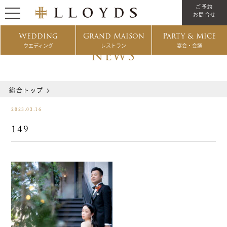
ご予約
お問合せ
Wedding
Grand Maison
Party & Mice
ウエディング
レストラン
宴会・会議
NEWS
総合トップ
2023.03.16
149