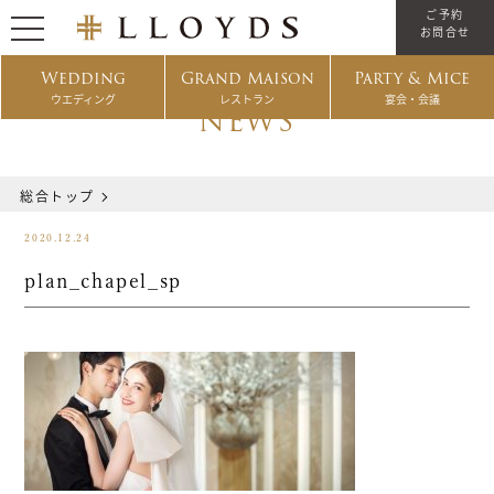
ご予約
お問合せ
Wedding
Grand Maison
Party & Mice
ウエディング
レストラン
宴会・会議
NEWS
総合トップ
2020.12.24
plan_chapel_sp