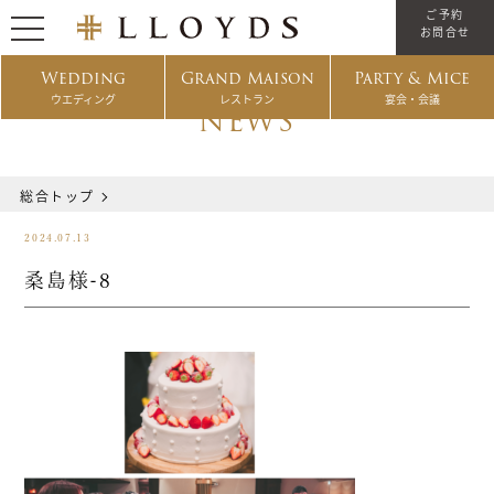
ご予約
お問合せ
Wedding
Grand Maison
Party & Mice
ウエディング
レストラン
宴会・会議
NEWS
総合トップ
2024.07.13
桑島様-8