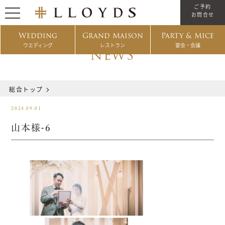
ご予約
お問合せ
Wedding
Grand Maison
Party & Mice
ウエディング
レストラン
宴会・会議
NEWS
総合トップ
2024.09.01
山本様-6