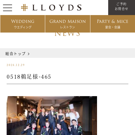
ご予約
お問合せ
Wedding
Grand Maison
Party & Mice
ウエディング
レストラン
宴会・会議
NEWS
総合トップ
2024.12.29
0518鵜足様-465