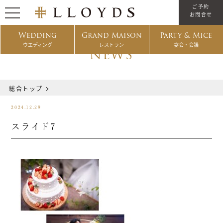
ご予約
お問合せ
Wedding
Grand Maison
Party & Mice
ウエディング
レストラン
宴会・会議
NEWS
総合トップ
2024.12.29
スライド7