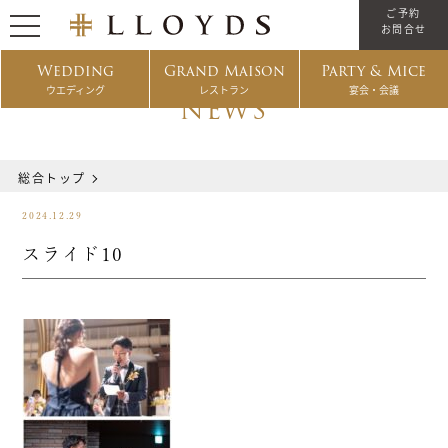
ご予約
お問合せ
Wedding
Grand Maison
Party & Mice
ウエディング
レストラン
宴会・会議
NEWS
総合トップ
2024.12.29
スライド10