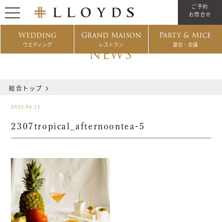
ご予約
お問合せ
Wedding
Grand Maison
Party & Mice
ウエディング
レストラン
宴会・会議
NEWS
総合トップ
2023.06.11
2307tropical_afternoontea-5