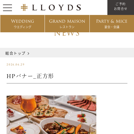
ご予約
お問合せ
Wedding
Grand Maison
Party & Mice
ウエディング
レストラン
宴会・会議
NEWS
総合トップ
2026.06.29
HPバナー_正方形