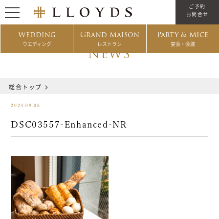
ご予約
お問合せ
Wedding
Grand Maison
Party & Mice
ウエディング
レストラン
宴会・会議
NEWS
総合トップ
2024.09.08
DSC03557-Enhanced-NR