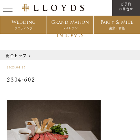
ご予約
お問合せ
Wedding
Grand Maison
Party & Mice
ウエディング
レストラン
宴会・会議
NEWS
総合トップ
2023.04.15
2304-602