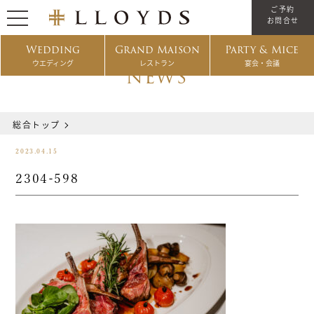
ご予約
お問合せ
Wedding
Grand Maison
Party & Mice
ウエディング
レストラン
宴会・会議
NEWS
総合トップ
2023.04.15
2304-598