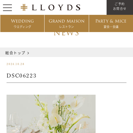
ご予約
お問合せ
Wedding
Grand Maison
Party & Mice
ウエディング
レストラン
宴会・会議
NEWS
総合トップ
2024.10.28
DSC06223