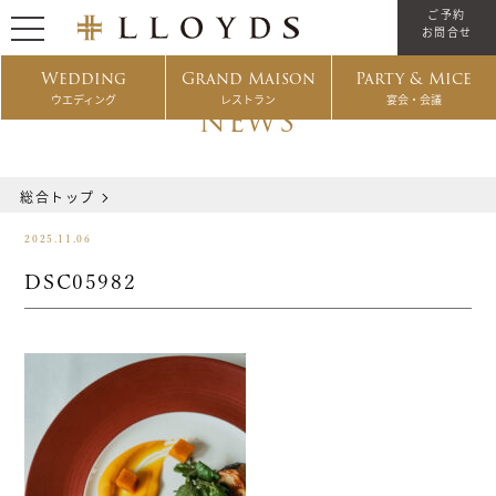
ご予約
お問合せ
Wedding
Grand Maison
Party & Mice
ウエディング
レストラン
宴会・会議
NEWS
総合トップ
2025.11.06
DSC05982