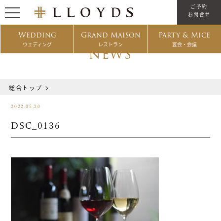
ご予約
お問合せ
Wedding
Grand Maison
Party & Mice
ウエディング
レストラン
宴会・会議
NEWS
総合トップ
2022.05.20
DSC_0136