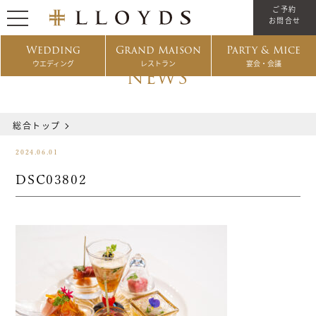
ご予約
お問合せ
Wedding
Grand Maison
Party & Mice
ウエディング
レストラン
宴会・会議
NEWS
総合トップ
2024.06.01
DSC03802