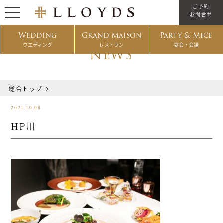
ご予約
お問合せ
Wedding
Grand Maison
Party & Mice
ウエディング
レストラン
宴会・会議
NEWS
総合トップ
2021.10.08
HP用