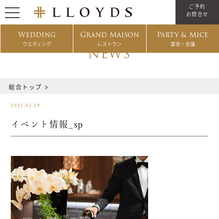
ご予約
お問合せ
Wedding
Grand Maison
Party & Mice
ウエディング
レストラン
宴会・会議
NEWS
総合トップ
2021.02.19
イベント情報_sp