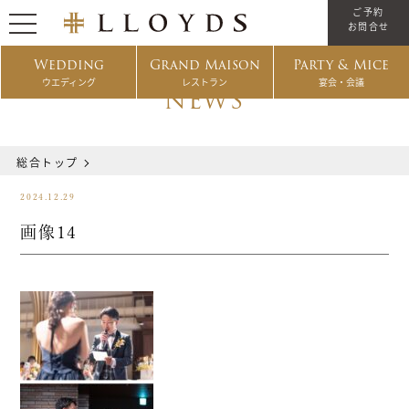
ご予約
お問合せ
Wedding
Grand Maison
Party & Mice
ウエディング
レストラン
宴会・会議
NEWS
総合トップ
2024.12.29
画像14