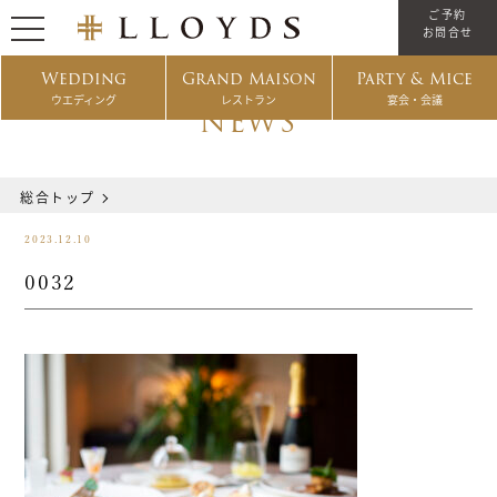
ご予約
お問合せ
Wedding
Grand Maison
Party & Mice
ウエディング
レストラン
宴会・会議
NEWS
総合トップ
2023.12.10
0032