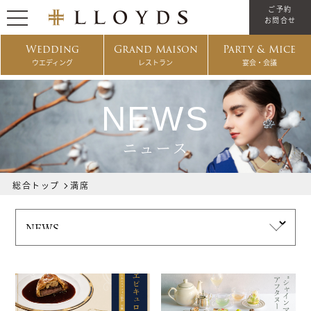
ご予約
お問合せ
Wedding
Grand Maison
Party & Mice
ウエディング
レストラン
宴会・会議
NEWS
ニュース
総合トップ
満席